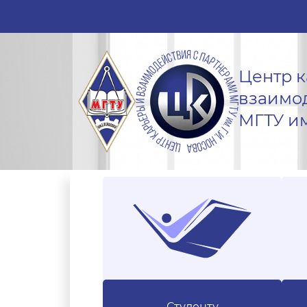
Центр 
взаимо
МГТУ им
Студенту