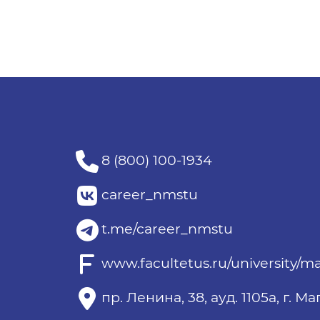
8 (800) 100-1934
career_nmstu
t.me/career_nmstu
www.facultetus.ru/university/m
пр. Ленина, 38, ауд. 1105а, г. 