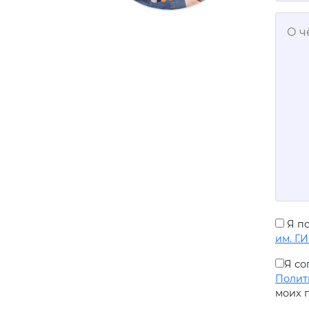
Я п
им. Г.
Я со
Полит
моих п